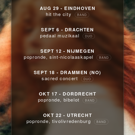
AUG 29 - EINDHOVEN
hit the city
BAND
SEPT 6 - DRACHTEN
pedaal muzikaal
DUO
SEPT 12 - NIJMEGEN
popronde, sint-nicolaaskapel
BAND
SEPT 18 - DRAMMEN (NO)
sacred concert
DUO
OKT 17 - DORDRECHT
popronde, bibelot
BAND
OKT 22 - UTRECHT
popronde, tivolivredenburg
BAND